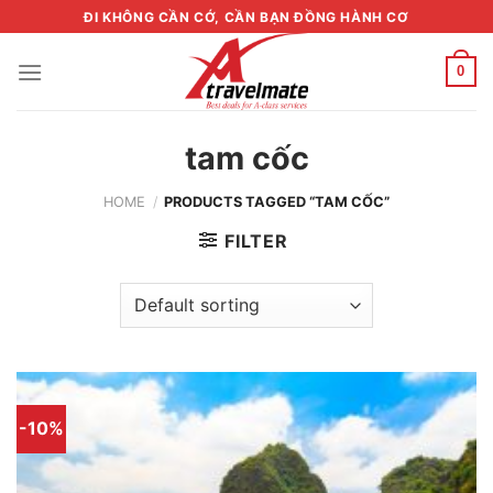
Skip
ĐI KHÔNG CẦN CỚ, CẦN BẠN ĐỒNG HÀNH CƠ
to
content
0
tam cốc
HOME
/
PRODUCTS TAGGED “TAM CỐC”
FILTER
-10%