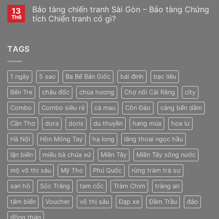
Bảo tàng chiến tranh Sài Gòn – Bảo tàng Chứng
13
Th6
tích Chiến tranh có gì?
TAGS
1 ngày
5 sao
Ba Bể Bản Giốc
bái đính
bạc liêu
Bến Tre
châu đốc
chùa hương
Chợ nổi Cái Răng
city
Combo
Combo siêu rẻ
cà mau
Côn Đảo
cảng bến dầm
Cần Thơ
dora
doris
du thuyền
hang múa
hoa lư
Hà Nội
Hòn Móng Tay
hạ long
lăng thoại ngọc hầu
lặn biển
miếu bà chúa xứ
Miền Tây
Miền Tây sông nước
mộ võ thị sáu
Mỹ Tho
Phú Quốc
rừng tràm trà sư
san hô
Sóc Trăng
tam cốc
Tràm Chim
tràng an
tắm biển
Voucher
võ thị sáu
Đạp xe
Đầm Trầu
đảo
đồng tháp