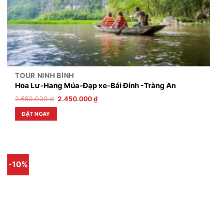
TOUR NINH BÌNH
Hoa Lư-Hang Múa-Đạp xe-Bái Đính -Tràng An
2.650.000
₫
2.450.000
₫
ĐẶT NGAY
-10%