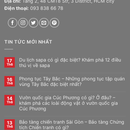
Địa chỉ:
Tầng 2, 48 CMT8 Str, 3 District, HCM city
Điện thoại:
093 838 66 78
TIN TỨC MỚI NHẤT
Du lịch sapa có gì đặc biệt? Khám phá 12 điều
17
Th6
thú vị về sapa
Phong tục Tây Bắc – Những phong tục tập quán
16
Th6
vùng Tây Bắc đặc biệt nhất?
Vườn quốc gia Cúc Phương có gì? Ở đâu? –
14
Th6
khám phá các loài động vật ở vườn quốc gia
Cúc Phương
Bảo tàng chiến tranh Sài Gòn – Bảo tàng Chứng
13
Th6
tích Chiến tranh có gì?