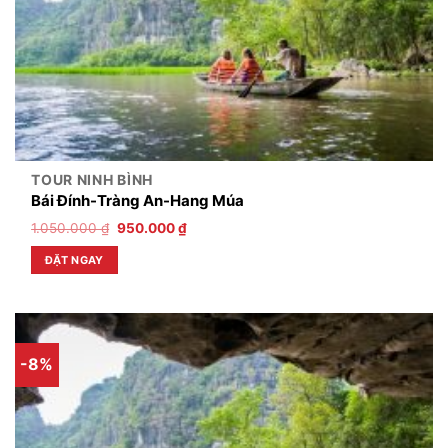
TOUR NINH BÌNH
Bái Đính-Tràng An-Hang Múa
1.050.000
₫
950.000
₫
ĐẶT NGAY
-8%