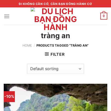
Skip
ĐI KHÔNG CẦN CỚ, CẦN BẠN ĐỒNG HÀNH CƠ
to
content
0
tràng an
HOME
/
PRODUCTS TAGGED “TRÀNG AN”
FILTER
-10%