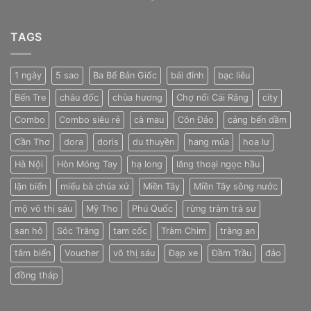
TAGS
1 ngày
5 sao
Ba Bể Bản Giốc
bái đính
bạc liêu
Bến Tre
châu đốc
chùa hương
Chợ nổi Cái Răng
city
Combo
Combo siêu rẻ
cà mau
Côn Đảo
cảng bến dầm
Cần Thơ
dora
doris
du thuyền
hang múa
hoa lư
Hà Nội
Hòn Móng Tay
hạ long
lăng thoại ngọc hầu
lặn biển
miếu bà chúa xứ
Miền Tây
Miền Tây sông nước
mộ võ thị sáu
Mỹ Tho
Phú Quốc
rừng tràm trà sư
san hô
Sóc Trăng
tam cốc
Tràm Chim
tràng an
tắm biển
Voucher
võ thị sáu
Đạp xe
Đầm Trầu
đảo
đồng tháp