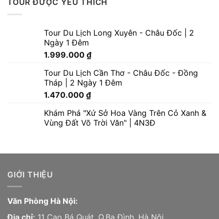
TOUR ĐƯỢC YÊU THÍCH
Tour Du Lịch Long Xuyên - Châu Đốc | 2
Ngày 1 Đêm
1.999.000
₫
Tour Du Lịch Cần Thơ - Châu Đốc - Đồng
Tháp | 2 Ngày 1 Đêm
1.470.000
₫
Khám Phá "Xứ Sở Hoa Vàng Trên Cỏ Xanh &
Vùng Đất Võ Trời Văn" | 4N3Đ
GIỚI THIỆU
Văn Phòng Hà Nội:
Địa chỉ:
11 Cao Bá Quát, Q.Ba Đình, Hà Nội