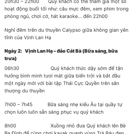
20h30 – 22h00 Quý khách có thể tham gia một số
hoạt động buổi tối như: câu mực đêm, xem phim trong
phòng ngủ, chơi cờ, hát karaoke… đến 22h00
Nghỉ đêm trên du thuyền Calypso giữa không gian yên
tĩnh của Vịnh Lan Hạ
Ngày 2: Vịnh Lan Hạ – đảo Cát Bà (Bữa sáng, bữa
trưa)
06h30 Quý khách thức dậy sớm để tận
hưởng bình minh tươi mát giữa biển trời và bắt đầu
một ngày mới với bài tập Thái Cực Quyền trên sân
thượng du thuyền
7h00 – 7h45 Bữa sáng nhẹ kiểu Âu tại quầy tự
chọn luôn luôn sẵn sàng phục vụ quý khách
8h00 Xuồng nhỏ đưa Quý khách lên Bè
Ba Đình để cùng chơi kayak quanh vùng Trà Báu đẹp