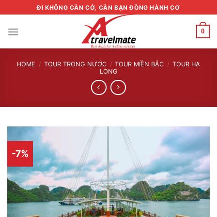
Skip
ĐI KHÔNG CẦN CỚ, CẦN BẠN ĐỒNG HÀNH CƠ
to
content
0
HOME
/
TOUR TRONG NƯỚC
/
TOUR MIỀN BẮC
/
TOUR HẠ
LONG
-7%