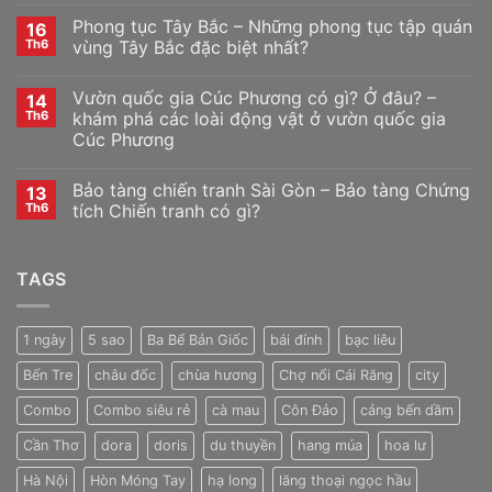
Phong tục Tây Bắc – Những phong tục tập quán
16
Th6
vùng Tây Bắc đặc biệt nhất?
Vườn quốc gia Cúc Phương có gì? Ở đâu? –
14
Th6
khám phá các loài động vật ở vườn quốc gia
Cúc Phương
Bảo tàng chiến tranh Sài Gòn – Bảo tàng Chứng
13
Th6
tích Chiến tranh có gì?
TAGS
1 ngày
5 sao
Ba Bể Bản Giốc
bái đính
bạc liêu
Bến Tre
châu đốc
chùa hương
Chợ nổi Cái Răng
city
Combo
Combo siêu rẻ
cà mau
Côn Đảo
cảng bến dầm
Cần Thơ
dora
doris
du thuyền
hang múa
hoa lư
Hà Nội
Hòn Móng Tay
hạ long
lăng thoại ngọc hầu