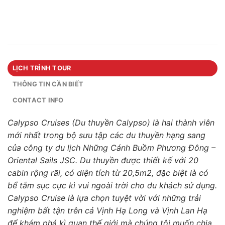
LỊCH TRÌNH TOUR
THÔNG TIN CẦN BIẾT
CONTACT INFO
Calypso
Cruise
s
(Du thuyền
Calypso
) là
hai
thành viên
mới nhất trong bộ sưu tập các du thuyền hạng sang
của công ty du lịch Những Cánh Buồm Phương Đông –
Oriental Sails
JSC
. Du thuyền được thiết kế với
20
cabin rộng rãi, có diện tích từ 20,5m2
, đặc biệt là có
bể tắm sục cực kì vui ngoài trời cho du khách sử dụng
.
Calypso Cruise là lựa chọn tuyệt vời với những trải
nghiệm bất tận trên cả Vịnh Hạ Long và Vịnh Lan Hạ
để
khám phá kì quan thế giới mà chúng tôi muốn chia