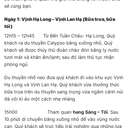
sẻ cùng bạn.
Ngày 1: Vịnh Hạ Long – Vịnh Lan Hạ (Bữa trưa, bữa
tối)
12h15 – 12h45 Từ Bến Tuần Châu- Hạ Long, Quý
khách ra du thuyền Calypso bằng xuồng nhỏ, Quý
khách sẽ được thủy thủ đoàn chào đón bằng ly nước
tươi mát và khăn ấm/lạnh; sau đó làm thủ tục nhận
phòng ngủ
Du thuyền nhổ neo đưa quý khách đi vào khu vực Vịnh
Hạ Long và Vịnh Lan Hạ. Quý khách vừa thưởng thức
bữa trưa trên du thuyền sang trọng vừa ngắm cảnh núi
đá vôi kì ảo một cách nhẹ nhàng
15h00 Tham quan
hang Sáng – Tối
. Sau
10 phút di chuyển bằng xuồng nhỏ để vào vùng nước
cạn, Quý khách sẽ trực tiếp trải nghiệm qua những lựa