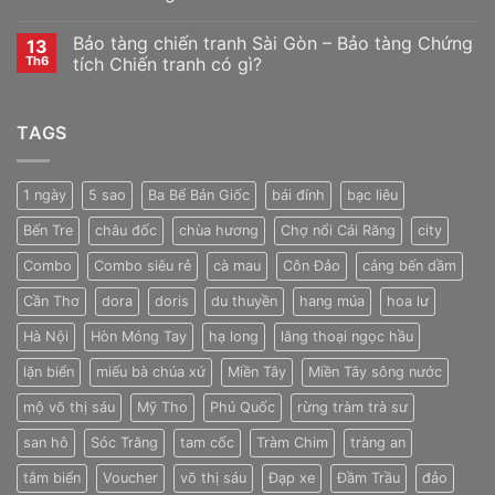
Bảo tàng chiến tranh Sài Gòn – Bảo tàng Chứng
13
Th6
tích Chiến tranh có gì?
TAGS
1 ngày
5 sao
Ba Bể Bản Giốc
bái đính
bạc liêu
Bến Tre
châu đốc
chùa hương
Chợ nổi Cái Răng
city
Combo
Combo siêu rẻ
cà mau
Côn Đảo
cảng bến dầm
Cần Thơ
dora
doris
du thuyền
hang múa
hoa lư
Hà Nội
Hòn Móng Tay
hạ long
lăng thoại ngọc hầu
lặn biển
miếu bà chúa xứ
Miền Tây
Miền Tây sông nước
mộ võ thị sáu
Mỹ Tho
Phú Quốc
rừng tràm trà sư
san hô
Sóc Trăng
tam cốc
Tràm Chim
tràng an
tắm biển
Voucher
võ thị sáu
Đạp xe
Đầm Trầu
đảo