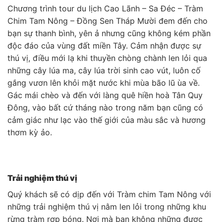
Chương trình tour du lịch Cao Lãnh – Sa Đéc – Tràm
Chim Tam Nông – Đồng Sen Tháp Mười đem đến cho
bạn sự thanh bình, yên ả nhưng cũng không kém phần
độc đáo của vùng đất miền Tây. Cảm nhận được sự
thú vị, điều mới lạ khi thuyền chòng chành len lỏi qua
những cây lúa ma, cây lúa trời sinh cao vút, luôn cố
gắng vươn lên khỏi mặt nước khi mùa bão lũ ùa về.
Gác mái chèo và đến với làng quê hiền hoà Tân Quy
Đông, vào bất cứ tháng nào trong năm bạn cũng có
cảm giác như lạc vào thế giới của màu sắc và hương
thơm kỳ ảo.
Trải nghiệm thú vị
Quý khách sẽ có dịp đến với Tràm chim Tam Nông với
những trải nghiệm thú vị nằm len lỏi trong những khu
rừng tràm rợp bóng. Nơi mà bạn không những được