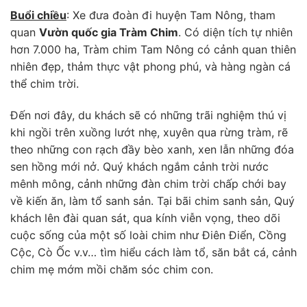
Buổi chiều
: Xe đưa đoàn đi huyện Tam Nông, tham
quan
Vườn quốc gia Tràm Chim
. Có diện tích tự nhiên
hơn 7.000 ha, Tràm chim Tam Nông có cảnh quan thiên
nhiên đẹp, thảm thực vật phong phú, và hàng ngàn cá
thể chim trời.
Đến nơi đây, du khách sẽ có những trãi nghiệm thú vị
khi ngồi trên xuồng lướt nhẹ, xuyên qua rừng tràm, rẽ
theo những con rạch đầy bèo xanh, xen lẫn những đóa
sen hồng mới nở. Quý khách ngắm cảnh trời nước
mênh mông, cảnh những đàn chim trời chấp chới bay
về kiến ăn, làm tổ sanh sản. Tại bãi chim sanh sản, Quý
khách lên đài quan sát, qua kính viễn vọng, theo dõi
cuộc sống của một số loài chim như Điên Điển, Cồng
Cộc, Cò Ốc v.v… tìm hiểu cách làm tổ, săn bắt cá, cảnh
chim mẹ mớm mồi chăm sóc chim con.