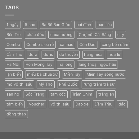
TAGS
1 ngày
5 sao
Ba Bể Bản Giốc
bái đính
bạc liêu
Bến Tre
châu đốc
chùa hương
Chợ nổi Cái Răng
city
Combo
Combo siêu rẻ
cà mau
Côn Đảo
cảng bến dầm
Cần Thơ
dora
doris
du thuyền
hang múa
hoa lư
Hà Nội
Hòn Móng Tay
hạ long
lăng thoại ngọc hầu
lặn biển
miếu bà chúa xứ
Miền Tây
Miền Tây sông nước
mộ võ thị sáu
Mỹ Tho
Phú Quốc
rừng tràm trà sư
san hô
Sóc Trăng
tam cốc
Tràm Chim
tràng an
tắm biển
Voucher
võ thị sáu
Đạp xe
Đầm Trầu
đảo
đồng tháp