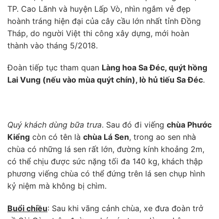
TP. Cao Lãnh và huyện Lấp Vò, nhìn ngắm vẻ đẹp
hoành tráng hiện đại của cây cầu lớn nhất tỉnh Đồng
Tháp, do người Việt thi công xây dựng, mới hoàn
thành vào tháng 5/2018.
Đoàn tiếp tục tham quan
Làng hoa Sa Đéc, quýt hồng
Lai Vung (nếu vào mùa quýt chín), lò hủ tiếu Sa Đéc
.
Quý khách dùng bữa trưa
. Sau đó đi viếng
chùa Phước
Kiểng
còn có tên là
chùa Lá Sen
, trong ao sen nhà
chùa có những lá sen rất lớn, đường kính khoảng 2m,
có thể chịu được sức nặng tối đa 140 kg, khách thập
phương viếng chùa có thể đứng trên lá sen chụp hình
kỷ niệm mà không bị chìm.
Buổi chiều
: Sau khi vãng cảnh chùa, xe đưa đoàn trở