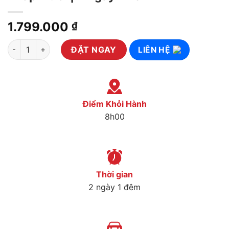
1.799.000
₫
Tour Tham Quan Cao Lãnh – Sa Đéc – Tràm Chim Tam Nông – Đồ
ĐẶT NGAY
LIÊN HỆ
Điểm Khỏi Hành
8h00
Thời gian
2 ngày 1 đêm