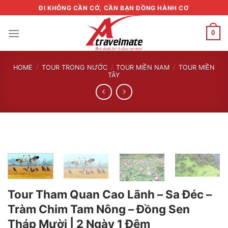
Skip
ĐI KHÔNG CẦN CỚ, CẦN BẠN ĐỒNG HÀNH CƠ
to
content
0
HOME
/
TOUR TRONG NƯỚC
/
TOUR MIỀN NAM
/
TOUR MIỀN
TÂY
Tour Tham Quan Cao Lãnh – Sa Đéc –
Tràm Chim Tam Nông – Đồng Sen
Tháp Mười | 2 Ngày 1 Đêm