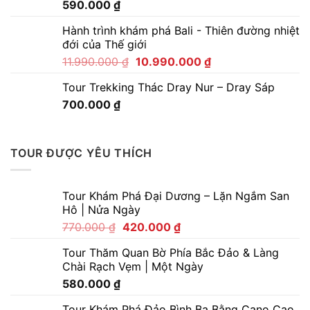
590.000
₫
Hành trình khám phá Bali - Thiên đường nhiệt
đới của Thế giới
11.990.000
₫
10.990.000
₫
Tour Trekking Thác Dray Nur – Dray Sáp
700.000
₫
TOUR ĐƯỢC YÊU THÍCH
Tour Khám Phá Đại Dương – Lặn Ngắm San
Hô | Nửa Ngày
770.000
₫
420.000
₫
Tour Thăm Quan Bờ Phía Bắc Đảo & Làng
Chài Rạch Vẹm | Một Ngày
580.000
₫
Tour Khám Phá Đảo Bình Ba Bằng Cano Cao