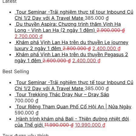
Latest
Tour Seminar -Trải nghiệm thực tế tour Inbound Củ
Chi 1/2 Day với A Travel Mate
385.000
₫
Du thuyền Aspira: Chương trình thăm Vịnh Hạ
Long - Vịnh Lan Hạ (2 ngày 1 đêm)
2.900.000
₫
2.700.000
₫
Khám phá Vịnh Lan Hạ trên du thuyền Le journey
luxury 2 ngày 1 đêm
2.800.000
₫
2.400.000
₫
Khám phá Vịnh Lan Hạ trên du thuyền Pegasus 2
ngày 1 đêm
2.600.000
₫
2.400.000
₫
Best Selling
Tour Seminar -Trải nghiệm thực tế tour Inbound Củ
Chi 1/2 Day với A Travel Mate
385.000
₫
Tour Trekking Thác Dray Nur – Dray Sáp
700.000
₫
Tour Riêng Tham Quan Phố Cổ Hội An | Nửa Ngày
590.000
₫
Hành trình khám phá Bali - Thiên đường nhiệt đới
của Thế giới
11.990.000
₫
10.990.000
₫
Tour được yêu thích