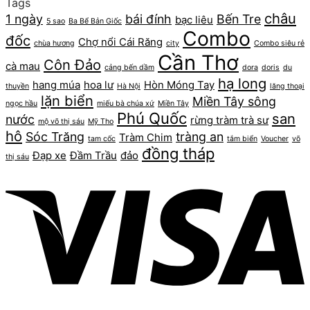
Tags
châu
1 ngày
bái đính
Bến Tre
bạc liêu
5 sao
Ba Bể Bản Giốc
Combo
đốc
Chợ nổi Cái Răng
chùa hương
city
Combo siêu rẻ
Cần Thơ
Côn Đảo
cà mau
cảng bến dầm
dora
doris
du
hạ long
hang múa
hoa lư
Hòn Móng Tay
thuyền
Hà Nội
lăng thoại
lặn biển
Miền Tây sông
ngọc hầu
miếu bà chúa xứ
Miền Tây
Phú Quốc
san
nước
rừng tràm trà sư
mộ võ thị sáu
Mỹ Tho
hô
Sóc Trăng
tràng an
Tràm Chim
tam cốc
tắm biển
Voucher
võ
đồng tháp
Đạp xe
Đầm Trầu
đảo
thị sáu