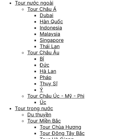
Tour nước ngoài
Tour Châu Á
Dubai
Hàn Quốc
Indonesia
Malaysia
Singapore
Thái Lan
Tour Châu Âu
Bỉ
Đức
Hà Lan
Pháp
Thụy Sĩ
Ý
Tour Châu Úc - Mỹ - Phi
Úc
Tour trong nước
Du thuyền
Tour Miền Bắc
Tour Chùa Hương
Tour Đông Tây Bắc