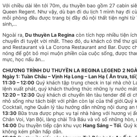
Với chiều dài lên tới 70m, du thuyền bao gồm 27 cabin s
Queen Regent. Như vậy, dù bạn đi du lịch 1 mình hay đi 
mỗi phòng đều được trang bị đầy đủ nội thất tiện nghi từ T
sinh,…
Ngoài ra,
Du thuyền La Regina
còn tích hợp nhiều tiện í
chuyến đi tuyệt vời nhất. Theo đó, du khách có thể thư 
and Restaurant và La Corona Restaurant and Bar. Được 
nóng để gột bỏ mọi muộn phiền của cuộc sống, được tham 
mực, học nấu ăn…
CHƯƠNG TRÌNH DU THUYỀN LA REGINA LEGEND 2 NG
Ngày 1: Tuần Châu – Vịnh Hạ Long – Lan Hạ ( Ăn trưa, tố
11:30 – 12:00
Quý khách tập trung check in tại nhà chờ La
lệnh xuất phát, quý khách thưởng thức những ly nước mát 
12:20 – 12:30
Quý khách di chuyển lên tàu tender để di c
nhỏ sống như tách biệt với phần còn lại của thế giới.Qu
Cocktail, nghe Quản lý tàu hướng dẫn những nội dung an t
13:30
Bữa trưa được phục vụ tại nhà hàng với hương vị ẩ
Chân Voi, Vạn Bội, làng chài Trà Báu và vô số những hòn, n
14:00
Du thuyền tiếp cận khu vực
Hang Sáng – Tối
. Quý 
không kém phần hấp dẫn.