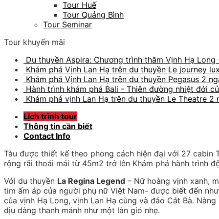
Tour Huế
Tour Quảng Bình
Tour Seminar
Tour khuyến mãi
Du thuyền Aspira: Chương trình thăm Vịnh Hạ Long 
Khám phá Vịnh Lan Hạ trên du thuyền Le journey lu
Khám phá Vịnh Lan Hạ trên du thuyền Pegasus 2 n
Hành trình khám phá Bali - Thiên đường nhiệt đới củ
Khám phá vịnh Lan Hạ trên du thuyền Le Theatre 2
Lịch trình tour
Thông tin cần biết
Contact Info
Tàu được thiết kế theo phong cách hiện đại với 27 cabin T
rộng rãi thoải mái từ 45m2 trở lên Khám phá hành trình 
Với du thuyền
La Regina Legend
– Nữ hoàng vịnh xanh, mỗ
tim ấm áp của người phụ nữ Việt Nam- được biết đến như
của vịnh Hạ Long, vịnh Lan Hạ cùng và đảo Cát Bà. Nàng
dịu dàng thanh mảnh như một làn gió nhẹ.