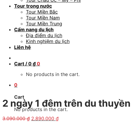
Tour Châu Úc – Mỹ – Phi
Tour trong nước
Tour Miền Bắc
Tour Miền Nam
Tour Miền Trung
Cẩm nang du lịch
Địa điểm du lịch
Kinh nghiệm du lịch
Liên hệ
Cart /
0
₫
0
No products in the cart.
0
Cart
2 ngày 1 đêm trên du thuyền
No products in the cart.
3.090.000
₫
2.890.000
₫