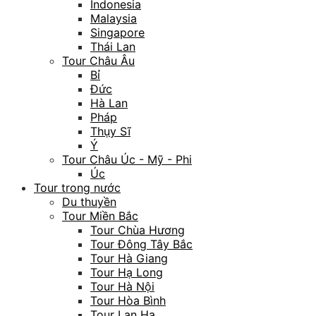
Indonesia
Malaysia
Singapore
Thái Lan
Tour Châu Âu
Bỉ
Đức
Hà Lan
Pháp
Thụy Sĩ
Ý
Tour Châu Úc - Mỹ - Phi
Úc
Tour trong nước
Du thuyền
Tour Miền Bắc
Tour Chùa Hương
Tour Đông Tây Bắc
Tour Hà Giang
Tour Hạ Long
Tour Hà Nội
Tour Hòa Bình
Tour Lan Hạ