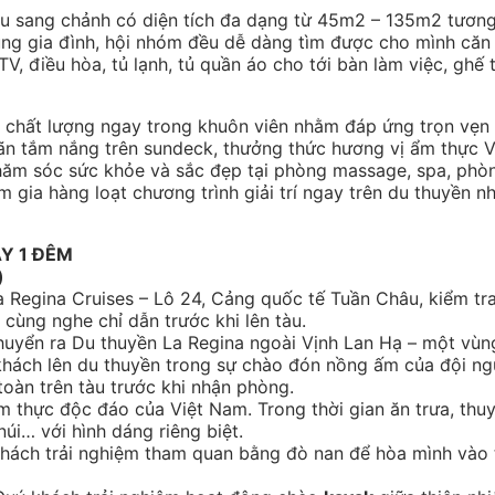
iêu sang chảnh có diện tích đa dạng từ 45m2 – 135m2 tươn
cùng gia đình, hội nhóm đều dễ dàng tìm được cho mình căn
V, điều hòa, tủ lạnh, tủ quần áo cho tới bàn làm việc, ghế th
ch chất lượng ngay trong khuôn viên nhằm đáp ứng trọn vẹ
giãn tắm nắng trên sundeck, thưởng thức hương vị ẩm thực 
chăm sóc sức khỏe và sắc đẹp tại phòng massage, spa, ph
gia hàng loạt chương trình giải trí ngay trên du thuyền n
ÀY 1 ĐÊM
i)
 Regina Cruises – Lô 24, Cảng quốc tế Tuần Châu, kiểm tra 
cùng nghe chỉ dẫn trước khi lên tàu.
huyển ra Du thuyền La Regina ngoài Vịnh Lan Hạ – một vùng
ý khách lên du thuyền trong sự chào đón nồng ấm của đội 
oàn trên tàu trước khi nhận phòng.
m thực độc đáo của Việt Nam. Trong thời gian ăn trưa, thu
úi… với hình dáng riêng biệt.
khách trải nghiệm tham quan bằng đò nan để hòa mình vào 