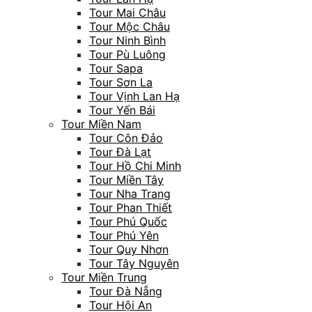
Tour Mai Châu
Tour Mộc Châu
Tour Ninh Bình
Tour Pù Luông
Tour Sapa
Tour Sơn La
Tour Vịnh Lan Hạ
Tour Yến Bái
Tour Miền Nam
Tour Côn Đảo
Tour Đà Lạt
Tour Hồ Chi Minh
Tour Miền Tây
Tour Nha Trang
Tour Phan Thiết
Tour Phú Quốc
Tour Phú Yên
Tour Quy Nhơn
Tour Tây Nguyên
Tour Miền Trung
Tour Đà Nẵng
Tour Hội An