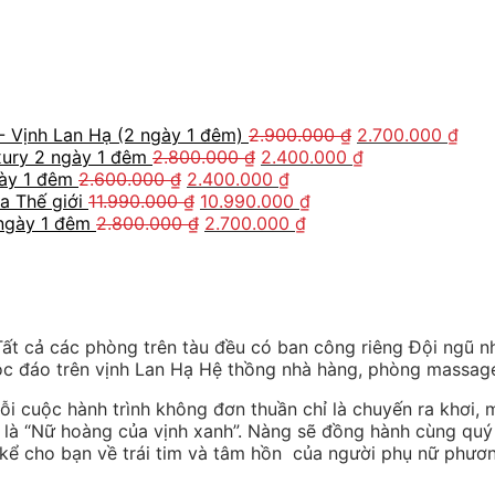
- Vịnh Lan Hạ (2 ngày 1 đêm)
2.900.000
₫
2.700.000
₫
xury 2 ngày 1 đêm
2.800.000
₫
2.400.000
₫
gày 1 đêm
2.600.000
₫
2.400.000
₫
a Thế giới
11.990.000
₫
10.990.000
₫
 ngày 1 đêm
2.800.000
₫
2.700.000
₫
ất cả các phòng trên tàu đều có ban công riêng Đội ngũ nhâ
độc đáo trên vịnh Lan Hạ Hệ thồng nhà hàng, phòng massag
i cuộc hành trình không đơn thuần chỉ là chuyến ra khơi, m
 là “Nữ hoàng của vịnh xanh”. Nàng sẽ đồng hành cùng quý
 kể cho bạn về trái tim và tâm hồn của người phụ nữ phư