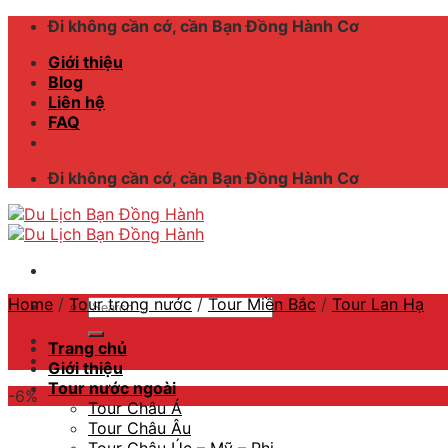
Skip
Đi không cần cớ, cần Bạn Đồng Hành Cơ
to
Giới thiệu
content
Blog
Liên hệ
FAQ
Đi không cần cớ, cần Bạn Đồng Hành Cơ
Home
/
Tour trong nước
/
Tour Miền Bắc
/
Tour Lan Hạ
Search
for:
Trang chủ
Giới thiệu
Tour nước ngoài
-6%
Tour Châu Á
Tour Châu Âu