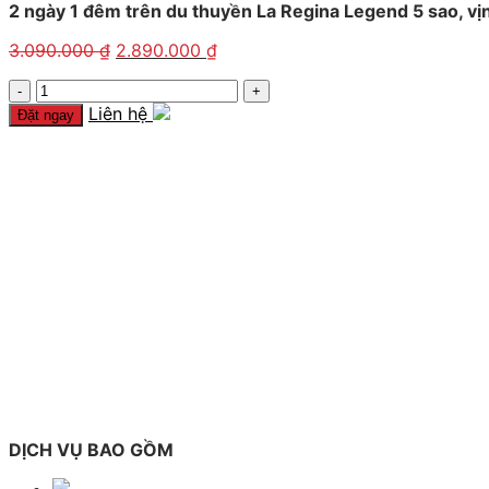
2 ngày 1 đêm trên du thuyền La Regina Legend 5 sao, vị
3.090.000
₫
2.890.000
₫
2
ngày
Liên hệ
Đặt ngay
1
đêm
trên
du
thuyền
La
Regina
Legend
5
sao,
vịnh
Lan
Hạ
quantity
DỊCH VỤ BAO GỒM