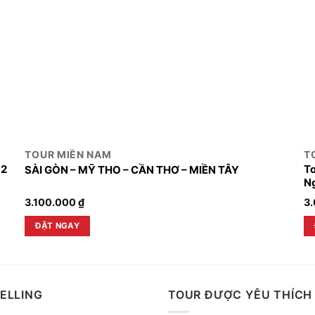
TOUR MIỀN NAM
T
 2
To
SÀI GÒN – MỸ THO – CẦN THƠ – MIỀN TÂY
N
3.100.000
₫
3
ĐẶT NGAY
ELLING
TOUR ĐƯỢC YÊU THÍCH