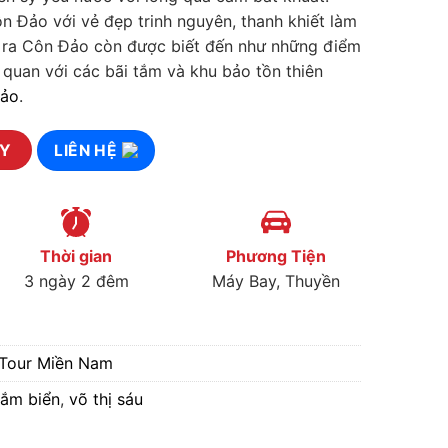
ôn Đảo với vẻ đẹp trinh nguyên, thanh khiết làm
i ra Côn Đảo còn được biết đến như những điểm
 quan với các bãi tắm và khu bảo tồn thiên
Đảo
.
 3 Ngày 2 Đêm quantity
AY
LIÊN HỆ
Thời gian
Phương Tiện
3 ngày 2 đêm
Máy Bay, Thuyền
Tour Miền Nam
tắm biển
,
võ thị sáu