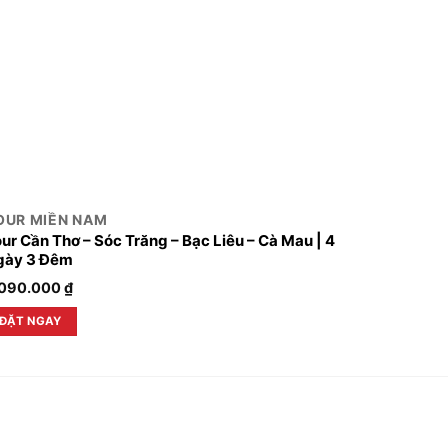
OUR MIỀN NAM
TOUR C
ur Cần Thơ – Sóc Trăng – Bạc Liêu – Cà Mau | 4
Tour Tha
gày 3 Đêm
.090.000
₫
3.500.0
ĐẶT NGAY
ĐẶT NG