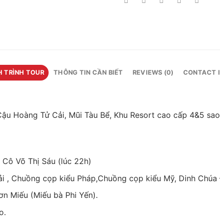
H TRÌNH TOUR
THÔNG TIN CẦN BIẾT
REVIEWS (0)
CONTACT 
u Hoàng Tử Cải, Mũi Tàu Bể, Khu Resort cao cấp 4&5 sao,
Cô Võ Thị Sáu (lúc 22h)
ải , Chuồng cọp kiểu Pháp,Chuồng cọp kiểu Mỹ, Dinh Chúa
n Miếu (Miếu bà Phi Yến).
o.