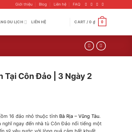
Giới thiệu
Blog
Liên hệ
FAQ
0
NG DU LỊCH
LIÊN HỆ
CART /
0
₫
 Tại Côn Đảo | 3 Ngày 2
gồm 16 đảo nhỏ thuộc tỉnh
Bà Rịa – Vũng Tàu
.
 nghĩ ngay đến nhà tù Côn Đảo nổi tiếng một
iến sỹ yêu nước với lòng quả cảm bất khuất.