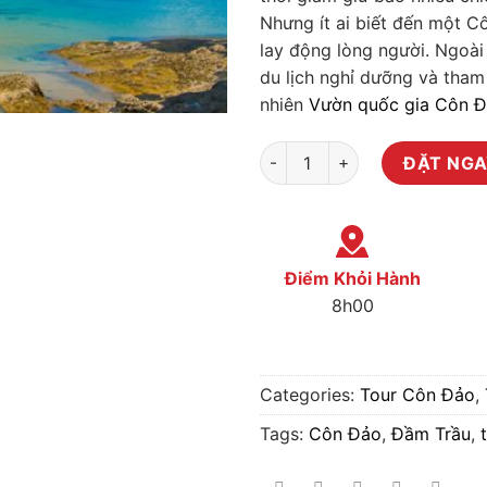
Nhưng ít ai biết đến một C
lay động lòng người. Ngoà
du lịch nghỉ dưỡng và tham
nhiên
Vườn quốc gia Côn 
Tour Tham Quan Tại Côn Đảo |
ĐẶT NG
Điểm Khỏi Hành
8h00
Categories:
Tour Côn Đảo
,
Tags:
Côn Đảo
,
Đầm Trầu
,