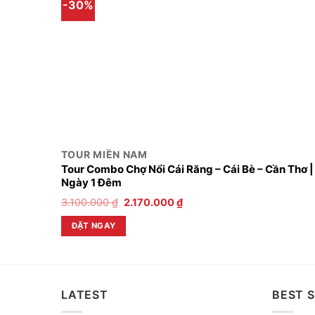
-30%
TOUR MIỀN NAM
Tour Combo Chợ Nổi Cái Răng – Cái Bè – Cần Thơ |
Ngày 1 Đêm
3.100.000
₫
2.170.000
₫
ĐẶT NGAY
LATEST
BEST S