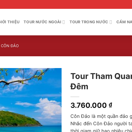
GIỚI THIỆU
TOUR NƯỚC NGOÀI
TOUR TRONG NƯỚC
CẨM NA
 CÔN ĐẢO
Tour Tham Quan
Đêm
3.760.000
₫
Côn Đảo là một quần đảo 
Nhắc đến Côn Đảo người ta
thời giam giữ bao nhiêu ch