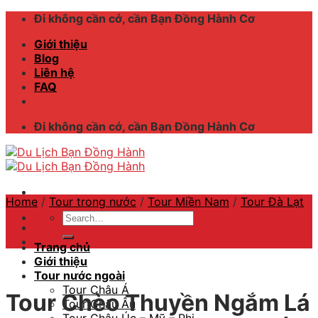
Skip
Đi không cần cớ, cần Bạn Đồng Hành Cơ
to
Giới thiệu
content
Blog
Liên hệ
FAQ
Đi không cần cớ, cần Bạn Đồng Hành Cơ
Home
/
Tour trong nước
/
Tour Miền Nam
/
Tour Đà Lạt
Search
for:
Trang chủ
Giới thiệu
Tour nước ngoài
Tour Châu Á
Tour Chèo Thuyền Ngắm Lá
Tour Châu Âu