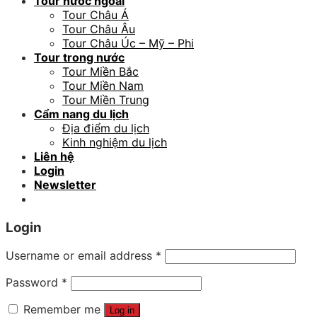
Tour nước ngoài
Tour Châu Á
Tour Châu Âu
Tour Châu Úc – Mỹ – Phi
Tour trong nước
Tour Miền Bắc
Tour Miền Nam
Tour Miền Trung
Cẩm nang du lịch
Địa điểm du lịch
Kinh nghiệm du lịch
Liên hệ
Login
Newsletter
Login
Username or email address
*
Password
*
Remember me
Log in