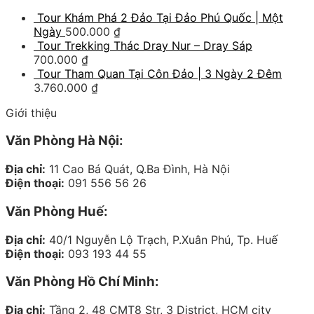
Tour Khám Phá 2 Đảo Tại Đảo Phú Quốc | Một
Ngày
500.000
₫
Tour Trekking Thác Dray Nur – Dray Sáp
700.000
₫
Tour Tham Quan Tại Côn Đảo | 3 Ngày 2 Đêm
3.760.000
₫
Giới thiệu
Văn Phòng Hà Nội:
Địa chỉ:
11 Cao Bá Quát, Q.Ba Đình, Hà Nội
Điện thoại:
091 556 56 26
Văn Phòng Huế:
Địa chỉ:
40/1 Nguyễn Lộ Trạch, P.Xuân Phú, Tp. Huế
Điện thoại:
093 193 44 55
Văn Phòng Hồ Chí Minh:
Địa chỉ:
Tầng 2, 48 CMT8 Str, 3 District, HCM city