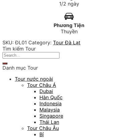
|
1/2 ngày
Nửa
Ngày
quantity
Phương Tiện
Thuyền
SKU:
ĐL01
Category:
Tour Đà Lạt
Tìm kiếm Tour
Search
for:
Danh mục Tour
Tour nước ngoài
Tour Châu Á
Dubai
Hàn Quốc
Indonesia
Malaysia
Singapore
Thái Lan
Tour Châu Âu
Bỉ