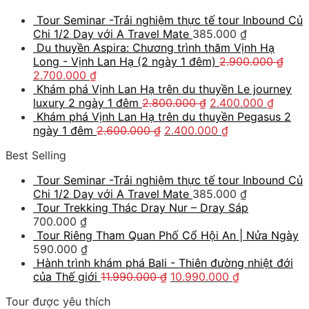
Tour Seminar -Trải nghiệm thực tế tour Inbound Củ
Chi 1/2 Day với A Travel Mate
385.000
₫
Du thuyền Aspira: Chương trình thăm Vịnh Hạ
Long - Vịnh Lan Hạ (2 ngày 1 đêm)
2.900.000
₫
2.700.000
₫
Khám phá Vịnh Lan Hạ trên du thuyền Le journey
luxury 2 ngày 1 đêm
2.800.000
₫
2.400.000
₫
Khám phá Vịnh Lan Hạ trên du thuyền Pegasus 2
ngày 1 đêm
2.600.000
₫
2.400.000
₫
Best Selling
Tour Seminar -Trải nghiệm thực tế tour Inbound Củ
Chi 1/2 Day với A Travel Mate
385.000
₫
Tour Trekking Thác Dray Nur – Dray Sáp
700.000
₫
Tour Riêng Tham Quan Phố Cổ Hội An | Nửa Ngày
590.000
₫
Hành trình khám phá Bali - Thiên đường nhiệt đới
của Thế giới
11.990.000
₫
10.990.000
₫
Tour được yêu thích