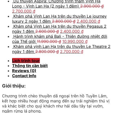
Du thuyền Aspira: Chương trình thăm Vịnh Hạ
Long - Vịnh Lan Hạ (2 ngày 1 đêm)
2.900.000
₫
2.700.000
₫
Khám phá Vịnh Lan Hạ trên du thuyền Le journey
luxury 2 ngày 1 đêm
2.800.000
₫
2.400.000
₫
Khám phá Vịnh Lan Hạ trên du thuyền Pegasus 2
ngày 1 đêm
2.600.000
₫
2.400.000
₫
Hành trình khám phá Bali - Thiên đường nhiệt đới
của Thế giới
11.990.000
₫
10.990.000
₫
Khám phá vịnh Lan Hạ trên du thuyền Le Theatre 2
ngày 1 đêm
2.800.000
₫
2.700.000
₫
Lịch trình tour
Thông tin cần biết
Reviews (0)
Contact Info
Giới thiệu:
Chương trình chèo thuyền dã ngoại trên hồ Tuyền Lâm,
kết hợp nhiều hoạt động mang đến sự trải nghiệm thú vị
và khác biệt cho quý khách như hái dâu tây tại vườn,
ngắm rừng lá phong.