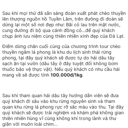
Sau khi mọi thứ đã sẵn sàng đoàn xuất phát chèo thuyền
lên thượng nguồn hồ Tuyền Lâm, trên đường đi đoàn sẽ
dừng lại một số nơi đẹp như: Bãi cỏ lau trên mặt nước,
cung đường đi bộ qua cánh đồng cỏ…để quý khách
chụp ảnh lưu niệm cùng thiên nhiên xinh đẹp của Đà Lạt.
Điểm dừng chân cuối cùng của chương trình tour chèo
thuyền ngắm lá phong là khu du lịch sinh thái rừng
phong, tại đây quý khách sẽ được tự do hái dâu tây
sạch ăn tại vườn (dâu tây ở đây tuyệt đối không bơm
thuốc bảo vệ thực vật). Nếu quý khách có nhu cầu hái
mang về sẽ được tính
100.000đ/1kg
.
Sau khi tham quan hái dâu tây hướng dẫn viên sẽ đưa
quý khách đi sâu vào khu rừng nguyên sinh và tham
quan khu rừng lá phong rực rỡ sắc màu vào thu. Tại đây
quý khách sẽ được trải nghiệm và khám phá không gian
thiên nhiên hùng vĩ cùng không khí trong lành và thư
giãn với muôn loài chim…