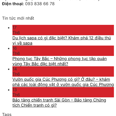
Điện thoại:
093 838 66 78
Tin tức mới nhất
17
Th6
Du lịch sapa có gì đặc biệt? Khám phá 12 điều thú
vị về sapa
16
Th6
Phong tục Tây Bắc – Những phong tục tập quán
vùng Tây Bắc đặc biệt nhất?
14
Th6
Vườn quốc gia Cúc Phương có gì? Ở đâu? – khám
phá các loài động vật ở vườn quốc gia Cúc Phương
13
Th6
Bảo tàng chiến tranh Sài Gòn – Bảo tàng Chứng
tích Chiến tranh có gì?
Tags