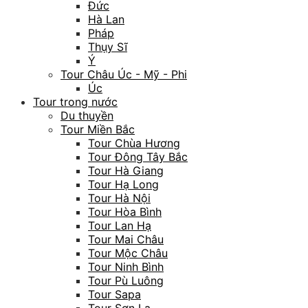
Đức
Hà Lan
Pháp
Thụy Sĩ
Ý
Tour Châu Úc - Mỹ - Phi
Úc
Tour trong nước
Du thuyền
Tour Miền Bắc
Tour Chùa Hương
Tour Đông Tây Bắc
Tour Hà Giang
Tour Hạ Long
Tour Hà Nội
Tour Hòa Bình
Tour Lan Hạ
Tour Mai Châu
Tour Mộc Châu
Tour Ninh Bình
Tour Pù Luông
Tour Sapa
Tour Sơn La