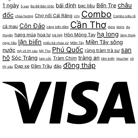
châu
1 ngày
bái đính
Bến Tre
bạc liêu
5 sao
Ba Bể Bản Giốc
Combo
đốc
Chợ nổi Cái Răng
chùa hương
city
Combo siêu rẻ
Cần Thơ
Côn Đảo
cà mau
cảng bến dầm
dora
doris
du
hạ long
hang múa
hoa lư
Hòn Móng Tay
thuyền
Hà Nội
lăng thoại
lặn biển
Miền Tây sông
ngọc hầu
miếu bà chúa xứ
Miền Tây
Phú Quốc
san
nước
rừng tràm trà sư
mộ võ thị sáu
Mỹ Tho
hô
Sóc Trăng
tràng an
Tràm Chim
tam cốc
tắm biển
Voucher
võ
đồng tháp
Đạp xe
Đầm Trầu
đảo
thị sáu