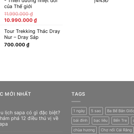
- Thiên đường nhiệt đới
|4N3Đ
của Thế giới
11.990.000
₫
10.990.000
₫
Tour Trekking Thác Dray
Nur – Dray Sáp
700.000
₫
ỨC MỚI NHẤT
TAGS
1 ngày
5 sao
Ba Bể Bản Giố
u lịch sapa có gì đặc biệt?
hám phá 12 điều thú vị về
bái đính
bạc liêu
Bến Tre
apa
chùa hương
Chợ nổi Cái Răng