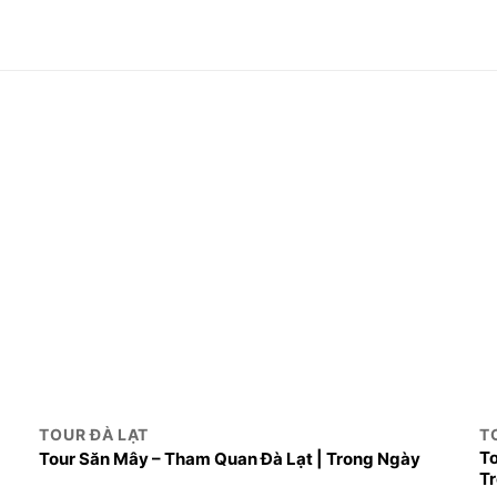
TOUR ĐÀ LẠT
T
To
Tour Săn Mây – Tham Quan Đà Lạt | Trong Ngày
T