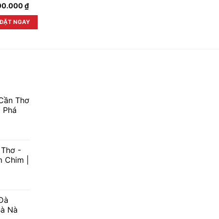
00.000
₫
3.990.00
ĐẶT NGAY
ĐẶT NG
Cần Thơ
 Phá
 Thơ -
m Chim |
Đà
Bà Nà