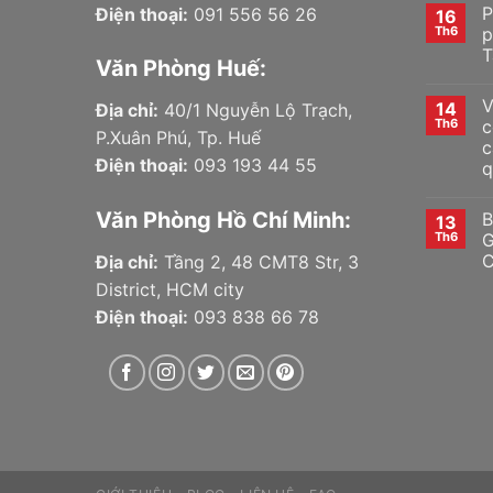
P
Điện thoại:
091 556 56 26
16
Th6
p
T
Văn Phòng Huế:
V
14
Địa chỉ:
40/1 Nguyễn Lộ Trạch,
Th6
c
P.Xuân Phú, Tp. Huế
c
Điện thoại:
093 193 44 55
q
Văn Phòng Hồ Chí Minh:
B
13
Th6
G
C
Địa chỉ:
Tầng 2, 48 CMT8 Str, 3
District, HCM city
Điện thoại:
093 838 66 78