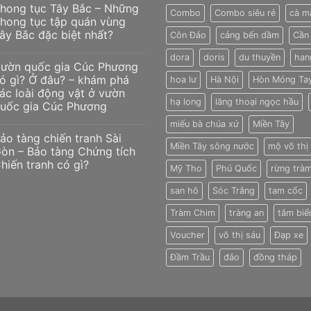
hong tục Tây Bắc – Những
Combo
Combo siêu rẻ
cà m
hong tục tập quán vùng
ây Bắc đặc biệt nhất?
Côn Đảo
cảng bến dầm
Cần
dora
doris
du thuyền
han
ườn quốc gia Cúc Phương
ó gì? Ở đâu? – khám phá
hoa lư
Hà Nội
Hòn Móng Ta
ác loài động vật ở vườn
hạ long
lăng thoại ngọc hầu
uốc gia Cúc Phương
miếu bà chúa xứ
Miền Tây
ảo tàng chiến tranh Sài
Miền Tây sông nước
mộ võ thị
òn – Bảo tàng Chứng tích
hiến tranh có gì?
Mỹ Tho
Phú Quốc
rừng tràm
san hô
Sóc Trăng
tam cốc
Tràm Chim
tràng an
tắm biể
Voucher
võ thị sáu
Đạp xe
Đầm Trầu
đảo
đồng tháp