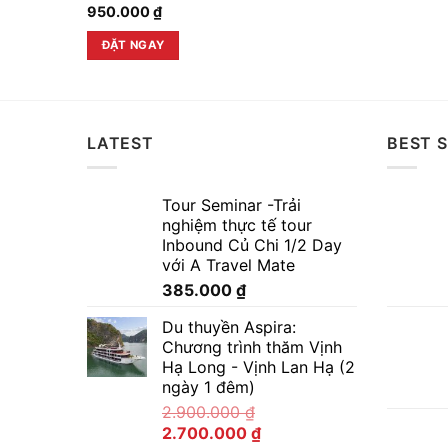
950.000
₫
ĐẶT NGAY
LATEST
BEST S
Tour Seminar -Trải
nghiệm thực tế tour
Inbound Củ Chi 1/2 Day
với A Travel Mate
385.000
₫
Du thuyền Aspira:
Chương trình thăm Vịnh
Hạ Long - Vịnh Lan Hạ (2
ngày 1 đêm)
2.900.000
₫
2.700.000
₫