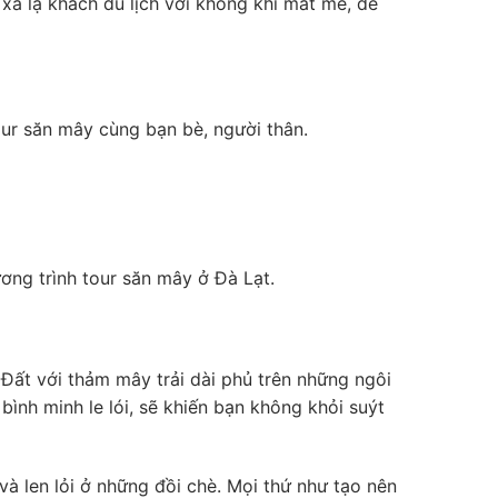
a lạ khách du lịch với không khí mát mẻ, dễ
ur săn mây cùng bạn bè, người thân.
ơng trình tour săn mây ở Đà Lạt.
Đất với thảm mây trải dài phủ trên những ngôi
ình minh le lói, sẽ khiến bạn không khỏi suýt
à len lỏi ở những đồi chè. Mọi thứ như tạo nên