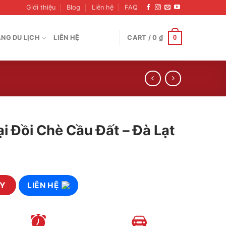
Giới thiệu
Blog
Liên hệ
FAQ
0
NG DU LỊCH
LIÊN HỆ
CART /
0
₫
i Đồi Chè Cầu Đất – Đà Lạt
Đất - Đà Lạt quantity
AY
LIÊN HỆ