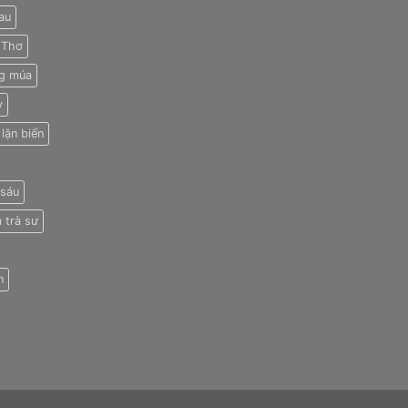
au
 Thơ
g múa
y
lặn biển
 sáu
 trà sư
n