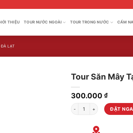
GIỚI THIỆU
TOUR NƯỚC NGOÀI
TOUR TRONG NƯỚC
CẨM NA
 ĐÀ LẠT
Tour Săn Mây Tạ
300.000
₫
Tour Săn Mây Tại Đồi Chè Cầu 
ĐẶT NG