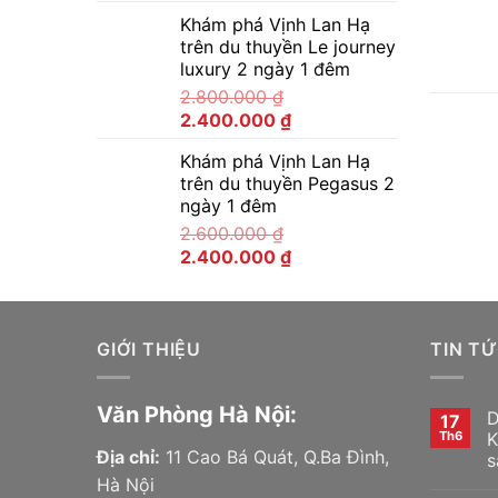
Khám phá Vịnh Lan Hạ
trên du thuyền Le journey
luxury 2 ngày 1 đêm
2.800.000
₫
2.400.000
₫
Khám phá Vịnh Lan Hạ
trên du thuyền Pegasus 2
ngày 1 đêm
2.600.000
₫
2.400.000
₫
GIỚI THIỆU
TIN T
Văn Phòng Hà Nội:
D
17
Th6
K
Địa chỉ:
11 Cao Bá Quát, Q.Ba Đình,
s
Hà Nội