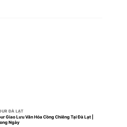
-12%
OUR ĐÀ LẠT
TOUR ĐÀ
ur Giao Lưu Văn Hóa Cồng Chiêng Tại Đà Lạt |
tour tha
rong Ngày