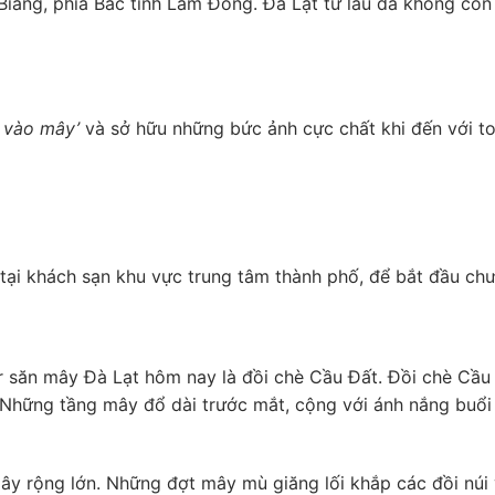
ang, phía Bắc tỉnh Lâm Đồng. Đà Lạt từ lâu đã không còn x
 vào mây’
và sở hữu những bức ảnh cực chất khi đến với to
ại khách sạn khu vực trung tâm thành phố, để bắt đầu chư
r săn mây Đà Lạt hôm nay là đồi chè Cầu Đất. Đồi chè Cầu 
Những tầng mây đổ dài trước mắt, cộng với ánh nắng buổi b
y rộng lớn. Những đợt mây mù giăng lối khắp các đồi núi v