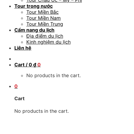
Tour Châu Úc – Mỹ – Phi
Tour trong nước
Tour Miền Bắc
Tour Miền Nam
Tour Miền Trung
Cẩm nang du lịch
Địa điểm du lịch
Kinh nghiệm du lịch
Liên hệ
Cart /
0
₫
0
No products in the cart.
0
Cart
No products in the cart.