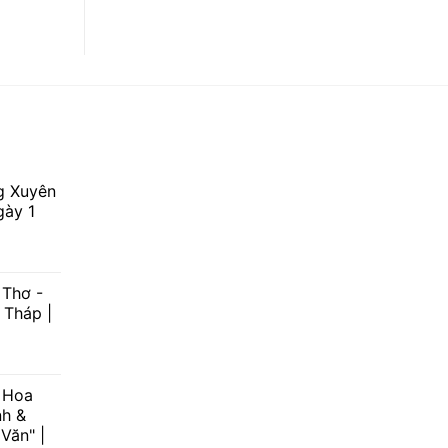
g Xuyên
gày 1
 Thơ -
 Tháp |
 Hoa
nh &
Văn" |