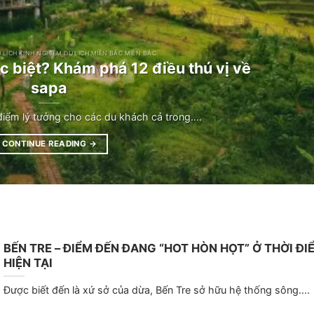
U LỊCH KINH NGHIỆM DU LỊCH MIỀN BẮC MIỀN BẮC
ặc biệt? Khám phá 12 điều thú vị về
sapa
điểm lý tưởng cho các du khách cả trong....
CONTINUE READING
→
BẾN TRE – ĐIỂM ĐẾN ĐANG “HOT HÒN HỌT” Ở THỜI ĐI
HIỆN TẠI
Được biết đến là xứ sở của dừa, Bến Tre sở hữu hệ thống sông....