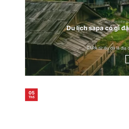
BLOG ĐỊA ĐIỂM D
Du lịch sapa có gì đ
SAPA từ lâu đã là địa 
05
Th5