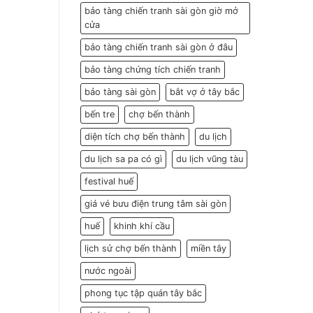
bảo tàng chiến tranh sài gòn giờ mở
cửa
bảo tàng chiến tranh sài gòn ở đâu
bảo tàng chứng tích chiến tranh
bảo tàng sài gòn
bắt vợ ở tây bắc
bến tre
chợ bến thành
diện tích chợ bến thành
du lịch
du lịch sa pa có gì
du lịch vũng tàu
festival huế
giá vé bưu điện trung tâm sài gòn
huế
khinh khí cầu
lịch sử chợ bến thành
miền tây
nước ngoài
phong tục tập quán tây bắc