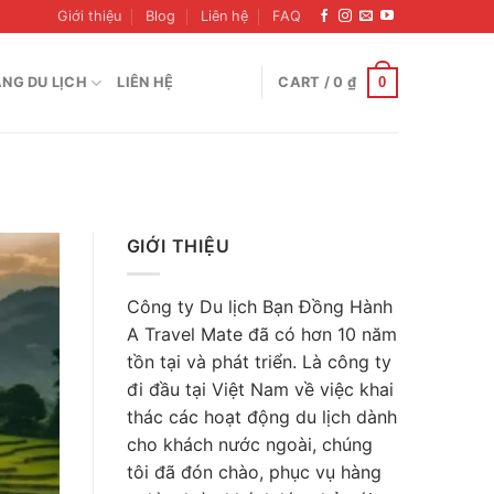
Giới thiệu
Blog
Liên hệ
FAQ
0
NG DU LỊCH
LIÊN HỆ
CART /
0
₫
GIỚI THIỆU
16
Công ty Du lịch Bạn Đồng Hành
Th6
A Travel Mate đã có hơn 10 năm
tồn tại và phát triển. Là công ty
đi đầu tại Việt Nam về việc khai
thác các hoạt động du lịch dành
cho khách nước ngoài, chúng
tôi đã đón chào, phục vụ hàng