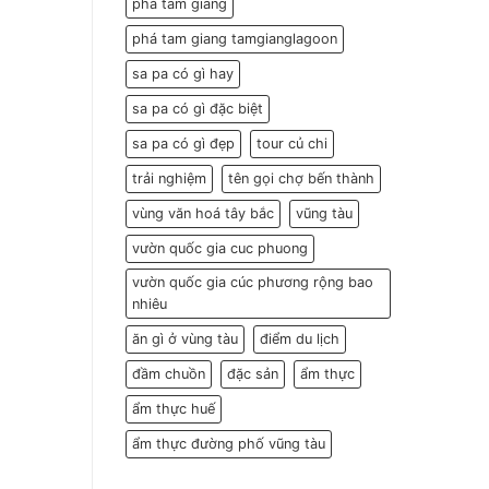
phá tam giang
phá tam giang tamgianglagoon
sa pa có gì hay
sa pa có gì đặc biệt
sa pa có gì đẹp
tour củ chi
trải nghiệm
tên gọi chợ bến thành
vùng văn hoá tây bắc
vũng tàu
vườn quốc gia cuc phuong
vườn quốc gia cúc phương rộng bao
nhiêu
ăn gì ở vùng tàu
điểm du lịch
đầm chuồn
đặc sản
ẩm thực
ẩm thực huế
ẩm thực đường phố vũng tàu