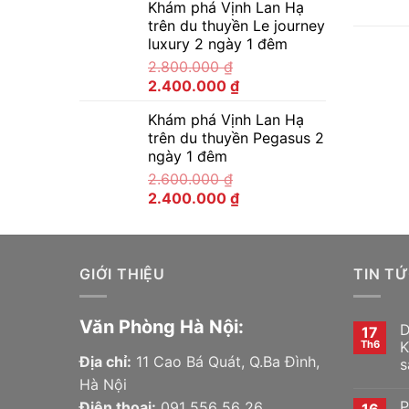
Khám phá Vịnh Lan Hạ
trên du thuyền Le journey
luxury 2 ngày 1 đêm
2.800.000
₫
2.400.000
₫
Khám phá Vịnh Lan Hạ
trên du thuyền Pegasus 2
ngày 1 đêm
2.600.000
₫
2.400.000
₫
GIỚI THIỆU
TIN T
Văn Phòng Hà Nội:
D
17
Th6
K
Địa chỉ:
11 Cao Bá Quát, Q.Ba Đình,
s
Hà Nội
P
Điện thoại:
091 556 56 26