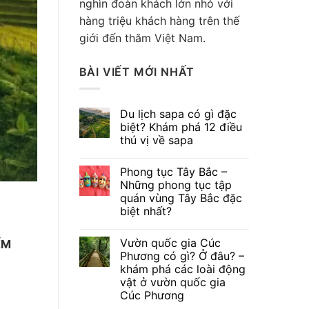
nghìn đoàn khách lớn nhỏ với
hàng triệu khách hàng trên thế
giới đến thăm Việt Nam.
BLOG ĐỊA ĐIỂM DU LỊCH 
Phong tục Tây Bắc – Nhữ
BÀI VIẾT MỚI NHẤT
Bắc đ
Du lịch sapa có gì đặc
Từ Điện Biên, Yên Bái đến Là
biệt? Khám phá 12 điều
thú vị về sapa
CON
Phong tục Tây Bắc –
Những phong tục tập
quán vùng Tây Bắc đặc
biệt nhất?
Vườn quốc gia Cúc
ỂM
Phương có gì? Ở đâu? –
khám phá các loài động
vật ở vườn quốc gia
Cúc Phương