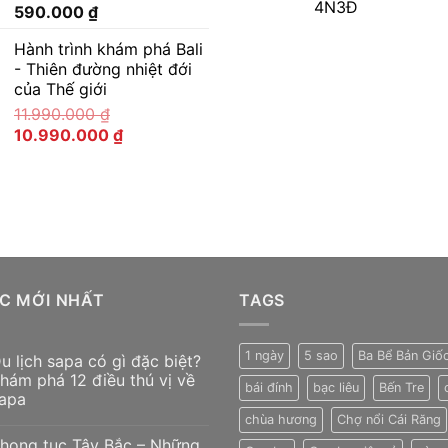
4N3Đ
590.000
₫
Hành trình khám phá Bali
- Thiên đường nhiệt đới
của Thế giới
11.990.000
₫
10.990.000
₫
ỨC MỚI NHẤT
TAGS
1 ngày
5 sao
Ba Bể Bản Giố
u lịch sapa có gì đặc biệt?
hám phá 12 điều thú vị về
bái đính
bạc liêu
Bến Tre
apa
chùa hương
Chợ nổi Cái Răng
hong tục Tây Bắc – Những