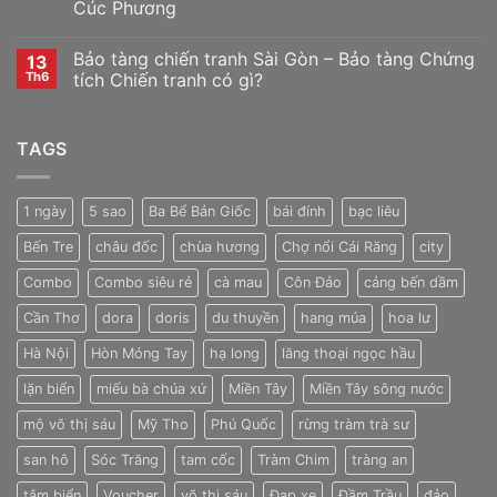
Cúc Phương
Bảo tàng chiến tranh Sài Gòn – Bảo tàng Chứng
13
Th6
tích Chiến tranh có gì?
TAGS
1 ngày
5 sao
Ba Bể Bản Giốc
bái đính
bạc liêu
Bến Tre
châu đốc
chùa hương
Chợ nổi Cái Răng
city
Combo
Combo siêu rẻ
cà mau
Côn Đảo
cảng bến dầm
Cần Thơ
dora
doris
du thuyền
hang múa
hoa lư
Hà Nội
Hòn Móng Tay
hạ long
lăng thoại ngọc hầu
lặn biển
miếu bà chúa xứ
Miền Tây
Miền Tây sông nước
mộ võ thị sáu
Mỹ Tho
Phú Quốc
rừng tràm trà sư
san hô
Sóc Trăng
tam cốc
Tràm Chim
tràng an
tắm biển
Voucher
võ thị sáu
Đạp xe
Đầm Trầu
đảo