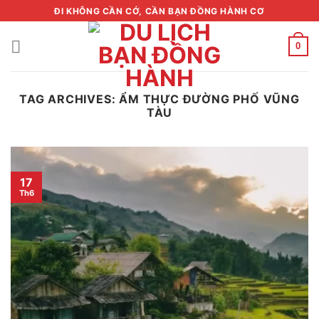
Skip
ĐI KHÔNG CẦN CỚ, CẦN BẠN ĐỒNG HÀNH CƠ
to
content
0
TAG ARCHIVES:
ẨM THỰC ĐƯỜNG PHỐ VŨNG
TÀU
17
Th6