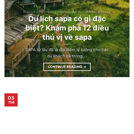
BLOG ĐỊA ĐIỂM DU LỊCH KINH NGHIỆM DU LỊCH MIỀN BẮC MIỀN BẮC
Du lịch sapa có gì đặc
biệt? Khám phá 12 điều
thú vị về sapa
SAPA từ lâu đã là địa điểm lý tưởng cho các
du khách cả trong....
CONTINUE READING
→
03
Th6