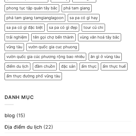
phong tục tập quán tây bắc
phá tam giang
phá tam giang tamgianglagoon
sa pa có gì hay
sa pa có gì đặc biệt
sa pa có gì đẹp
tour củ chi
trải nghiệm
tên gọi chợ bến thành
vùng văn hoá tây bắc
vũng tàu
vườn quốc gia cuc phuong
vườn quốc gia cúc phương rộng bao nhiêu
ăn gì ở vùng tàu
điểm du lịch
đầm chuồn
đặc sản
ẩm thực
ẩm thực huế
ẩm thực đường phố vũng tàu
DANH MỤC
blog
(15)
Địa điểm du lịch
(22)