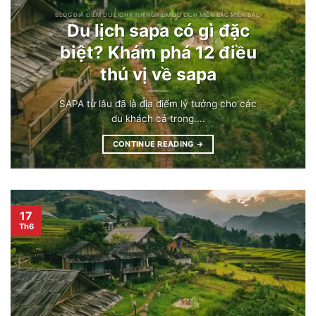
BLOG ĐỊA ĐIỂM DU LỊCH KINH NGHIỆM DU LỊCH MIỀN BẮC MIỀN BẮC
Du lịch sapa có gì đặc
biệt? Khám phá 12 điều
thú vị về sapa
SAPA từ lâu đã là địa điểm lý tưởng cho các
du khách cả trong....
CONTINUE READING
→
17
Th6