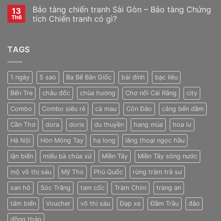
Bảo tàng chiến tranh Sài Gòn – Bảo tàng Chứng
13
Th6
tích Chiến tranh có gì?
TAGS
1 ngày
5 sao
Ba Bể Bản Giốc
bái đính
bạc liêu
Bến Tre
châu đốc
chùa hương
Chợ nổi Cái Răng
city
Combo
Combo siêu rẻ
cà mau
Côn Đảo
cảng bến dầm
Cần Thơ
dora
doris
du thuyền
hang múa
hoa lư
Hà Nội
Hòn Móng Tay
hạ long
lăng thoại ngọc hầu
lặn biển
miếu bà chúa xứ
Miền Tây
Miền Tây sông nước
mộ võ thị sáu
Mỹ Tho
Phú Quốc
rừng tràm trà sư
san hô
Sóc Trăng
tam cốc
Tràm Chim
tràng an
tắm biển
Voucher
võ thị sáu
Đạp xe
Đầm Trầu
đảo
đồng tháp