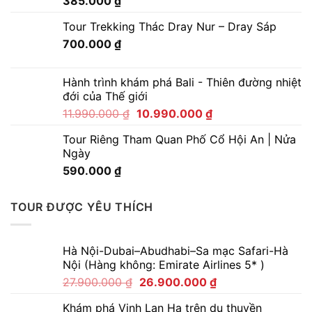
385.000
₫
Tour Trekking Thác Dray Nur – Dray Sáp
700.000
₫
Hành trình khám phá Bali - Thiên đường nhiệt
đới của Thế giới
11.990.000
₫
10.990.000
₫
Tour Riêng Tham Quan Phố Cổ Hội An | Nửa
Ngày
590.000
₫
TOUR ĐƯỢC YÊU THÍCH
Hà Nội-Dubai–Abudhabi–Sa mạc Safari-Hà
Nội (Hàng không: Emirate Airlines 5* )
27.900.000
₫
26.900.000
₫
Khám phá Vịnh Lan Hạ trên du thuyền