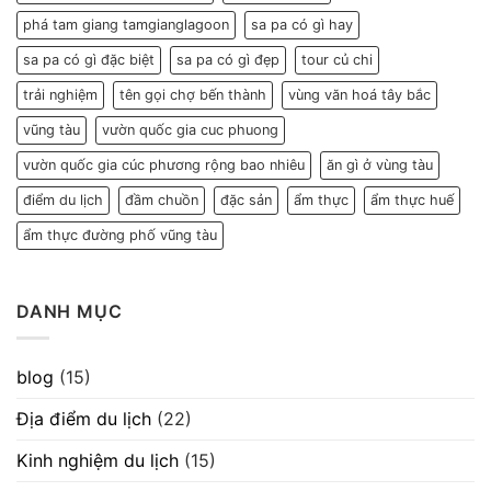
phá tam giang tamgianglagoon
sa pa có gì hay
sa pa có gì đặc biệt
sa pa có gì đẹp
tour củ chi
trải nghiệm
tên gọi chợ bến thành
vùng văn hoá tây bắc
vũng tàu
vườn quốc gia cuc phuong
vườn quốc gia cúc phương rộng bao nhiêu
ăn gì ở vùng tàu
điểm du lịch
đầm chuồn
đặc sản
ẩm thực
ẩm thực huế
ẩm thực đường phố vũng tàu
DANH MỤC
blog
(15)
Địa điểm du lịch
(22)
Kinh nghiệm du lịch
(15)