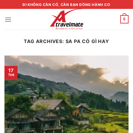
Skip
ĐI KHÔNG CẦN CỚ, CẦN BẠN ĐỒNG HÀNH CƠ
to
content
0
TAG ARCHIVES:
SA PA CÓ GÌ HAY
17
Th6